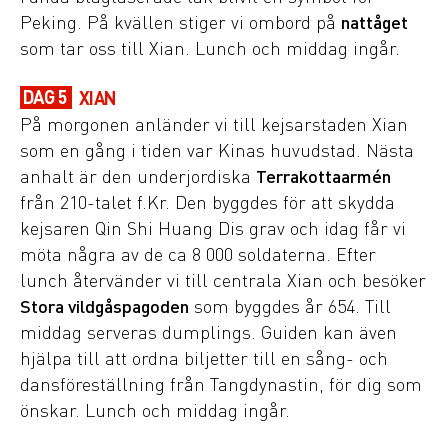
Peking. På kvällen stiger vi ombord på
nattåget
som tar oss till Xian. Lunch och middag ingår.
DAG 5
XIAN
På morgonen anländer vi till kejsarstaden Xian
som en gång i tiden var Kinas huvudstad. Nästa
anhalt är den underjordiska
Terrakottaarmén
från 210-talet f.Kr. Den byggdes för att skydda
kejsaren Qin Shi Huang Dis grav och idag får vi
möta några av de ca 8 000 soldaterna. Efter
lunch återvänder vi till centrala Xian och besöker
Stora vildgåspagoden
som byggdes år 654. Till
middag serveras dumplings. Guiden kan även
hjälpa till att ordna biljetter till en sång- och
dansföreställning från Tangdynastin, för dig som
önskar. Lunch och middag ingår.