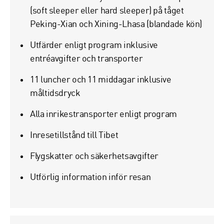
Resa
(soft sleeper eller hard sleeper) på tåget
Peking-Xian och Xining-Lhasa (blandade kön)
Önskad reseperiod
Utfärder enligt program inklusive
entréavgifter och transporter
11 luncher och 11 middagar inklusive
Antal resenärer
måltidsdryck
Alla inrikestransporter enligt program
Övrig information
Inresetillstånd till Tibet
Flygskatter och säkerhetsavgifter
Utförlig information inför resan