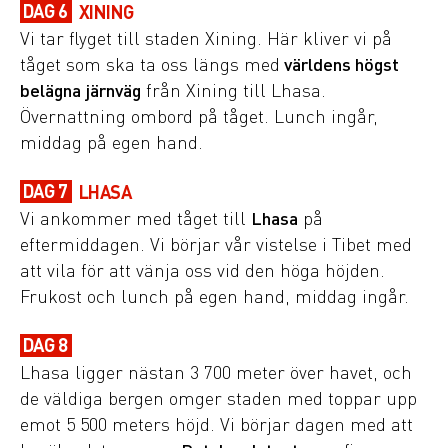
DAG 6
XINING
Vi tar flyget till staden Xining. Här kliver vi på
tåget som ska ta oss längs med
världens högst
belägna järnväg
från Xining till Lhasa.
Övernattning ombord på tåget. Lunch ingår,
middag på egen hand.
DAG 7
LHASA
Vi ankommer med tåget till
Lhasa
på
eftermiddagen. Vi börjar vår vistelse i Tibet med
att vila för att vänja oss vid den höga höjden.
Frukost och lunch på egen hand, middag ingår.
DAG 8
Lhasa ligger nästan 3 700 meter över havet, och
de väldiga bergen omger staden med toppar upp
emot 5 500 meters höjd. Vi börjar dagen med att