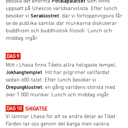
besöka det enorma
Potalapalatset
som finns
uppsatt på Unescos världsarvslista. Efter lunch
besöker vi
Seraklostret
, där vi förhoppningsvis får
se de publika samtal där munkarna diskuterar
buddhism och buddhistisk filosofi. Lunch och
middag ingår.
DAG 9
Mitt i Lhasa finns Tibets allra heligaste tempel,
Jokhangtemplet
. Hit har pilgrimer vallfärdat
sedan 600-talet. Efter lunch besöker vi
Drepungklostret
, en gång världens största med
över 7 000 munkar. Lunch och middag ingår.
DAG 10
SHIGATSE
Vi lämnar Lhasa för att se andra delar av Tibet.
Färden tar oss genom det karga men vackra