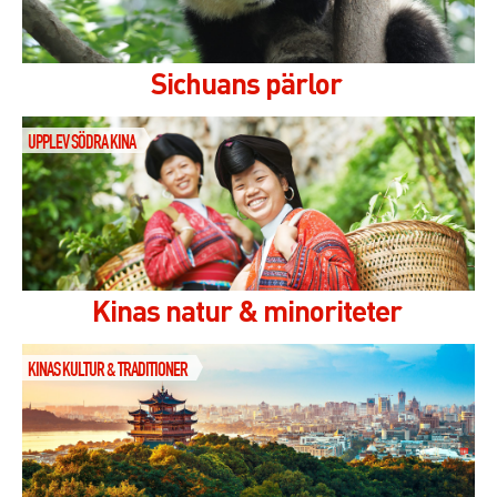
Sichuans pärlor
UPPLEV SÖDRA KINA
Kinas natur & minoriteter
KINAS KULTUR & TRADITIONER