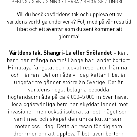
PEKING / XIAN / XINING / LHASA / SHIGATSE / TINGRI
Vill du besöka världens tak och uppleva ett av
världens verkliga underverk? Följ med på vår resa till
Tibet och ett äventyr som du sent kommer att
glömma!
Världens tak, Shangri-La eller Snölandet
– kärt
barn har många namn! Länge har landet bortom
Himalaya fängslat och lockat resenärer från när
och fjärran. Det område vi idag kallar Tibet är
ungefär tre gånger större än Sverige. Det är
världens högst belägna bebodda
höglandsområde på ca 4 000–5 000 m över havet.
Höga ogästvänliga berg har skyddat landet mot
invasioner men också isolerat landet, något som
varit med och skapat den unika kultur som
möter oss i dag. Detta är resan för dig som
drömmer om att uppleva Tibet, även bortom