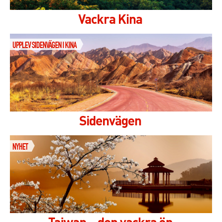
Vackra Kina
UPPLEV SIDENVÄGEN I KINA
Sidenvägen
NYHET
Taiwan – den vackra ön