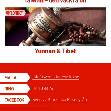
UPPLEV TIBET
Yunnan & Tibet
info@svenskkinesiska.se
MAILA
08-10 88 24
RING
Svensk-Kinesiska Resebyrån
FACEBOOK