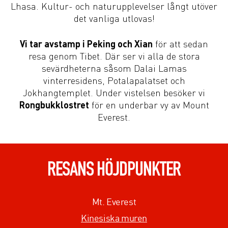
Lhasa. Kultur- och naturupplevelser långt utöver
det vanliga utlovas!
Vi tar avstamp i Peking och Xian
för att sedan
resa genom Tibet. Där ser vi alla de stora
sevärdheterna såsom Dalai Lamas
vinterresidens, Potalapalatset och
Jokhangtemplet. Under vistelsen besöker vi
Rongbukklostret
för en underbar vy av Mount
Everest.
RESANS HÖJDPUNKTER
Mt. Everest
Kinesiska muren