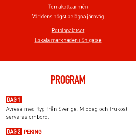
Terrakottaarmén
Världens högst belägna järnväg
Potalapalatset
Lokala marknaden i Shigatse
PROGRAM
DAG 1
Avresa med flyg från Sverige. Middag och frukost
serveras ombord.
DAG 2
PEKING