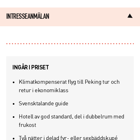
INTRESSEANMÄLAN
Förnamn*
Efternamn*
INGÅR I PRISET
Tel*
Klimatkompenserat flyg till Peking tur och
retur i ekonomiklass
Svensktalande guide
Epost*
Hotell av god standard, del i dubbelrum med
frukost
Reseinformation
Två nätter i delad fyr- eller sexbäddskupé