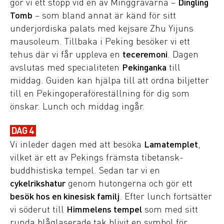
gör vi ett stopp vid en av Minggravarna –
Dingling
Tomb
– som bland annat är känd för sitt
underjordiska palats med kejsare Zhu Yijuns
mausoleum. Tillbaka i Peking besöker vi ett
tehus där vi får uppleva en
teceremoni
. Dagen
avslutas med specialiteten
Pekinganka
till
middag. Guiden kan hjälpa till att ordna biljetter
till en Pekingoperaföreställning för dig som
önskar. Lunch och middag ingår.
DAG 4
Vi inleder dagen med att besöka
Lamatemplet
,
vilket är ett av Pekings främsta tibetansk-
buddhistiska tempel. Sedan tar vi en
cykelrikshatur
genom hutongerna och gör ett
besök hos en kinesisk familj
. Efter lunch fortsätter
vi söderut till
Himmelens tempel
som med sitt
runda blåglaserade tak blivit en symbol för