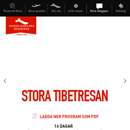
Resor till Kina
Kina-guiden
Om oss
Inför resan
Kina-bloggen
Katalog
STORA TIBETRESAN
LADDA NER PROGRAM SOM PDF
16 DAGAR