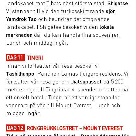
landskapet mot Tibets näst största stad,
Shigatse
.
Vi stannar till vid den turkosskimrande
sjön
Yamdrok Tso
och beundrar det omgivande
landskapet. I Shigatse besöker vi den
lokala
marknaden
där du kan handla fina souvenirer.
Lunch och middag ingår.
DAG 11
TINGRI
Innan vi fortsätter vår resa besöker vi
Tashilhunpo
, Panchen Lamas tidigare residens. Vi
fortsätter vår resa genom
Jiatsupasset
på 5 200
meters höjd till Tingri där vi spenderar natten på
ett enkelt hotell. Tingri är ett vanligt stopp för
vandrare på väg till Mount Everest. Lunch och
middag ingår.
DAG 12
RONGBRUKKLOSTRET – MOUNT EVEREST
Tidig på morgonen åker vi till
Rongbukklostret
för