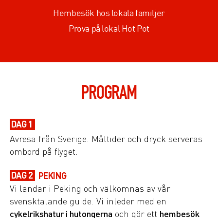
Hembesök hos lokala familjer
Prova på lokal Hot Pot
PROGRAM
DAG 1
Avresa från Sverige. Måltider och dryck serveras
ombord på flyget.
DAG 2
PEKING
Vi landar i Peking och välkomnas av vår
svensktalande guide. Vi inleder med en
cykelrikshatur i hutongerna
och gör ett
hembesök