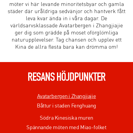
möter vi här levande minoritetsbyar och gamla
städer där uråldriga sedvänjor och hantverk fått
leva kvar ända in i våra dagar. De
världsarvsklassade Avatarbergen i Zhangjiajie
ger dig som grädde på moset oförglömliga
naturupplevelser. Tag chansen och upplev ett
Kina de allra flesta bara kan drömma om!
RESANS HÖJDPUNKTER
Avatarbergen i Zhangjiajie
Båttur i staden Fenghuang
Södra Kinesiska muren
Spännande möten med Miao-folket