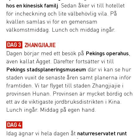
hos en kinesisk familj
. Sedan åker vi till hotellet
för incheckning och lite välbehövlig vila. På
kvällen samlas vi för en gemensam
välkomstmiddag. Lunch och middag ingår.
DAG 3
ZHANGJIAJIE
Dagen börjar med ett besök på
Pekings operahus
,
även kallat Ägget. Därefter fortsätter vi till
Pekings stadsplaneringsmuseum
där vi kan se hur
staden vuxit de senaste åren samt planerna inför
framtiden. Vi tar flyget till staden Zhangjiajie i
provinsen Hunan. Provinsen är mycket bördig och
ett av de viktigaste jordbruksdistrikten i Kina.
Lunch ingår. Middag på egen hand.
DAG 4
Idag ägnar vi hela dagen åt
naturreservatet runt