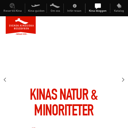
Resor till Kina
Kina-guiden
Om oss
Inför resan
Kina-bloggen
Katalog
KINAS NATUR &
MINORITETER