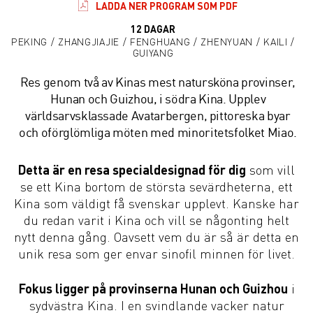
LADDA NER PROGRAM SOM PDF
12 DAGAR
PEKING / ZHANGJIAJIE / FENGHUANG / ZHENYUAN / KAILI /
GUIYANG
Res genom två av Kinas mest natursköna provinser,
Hunan och Guizhou, i södra Kina. Upplev
världsarvsklassade Avatarbergen, pittoreska byar
och oförglömliga möten med minoritetsfolket Miao.
Detta är en resa specialdesignad för dig
som vill
se ett Kina bortom de största sevärdheterna, ett
Kina som väldigt få svenskar upplevt. Kanske har
du redan varit i Kina och vill se någonting helt
nytt denna gång. Oavsett vem du är så är detta en
unik resa som ger envar sinofil minnen för livet.
Fokus ligger på provinserna Hunan och Guizhou
i
sydvästra Kina. I en svindlande vacker natur