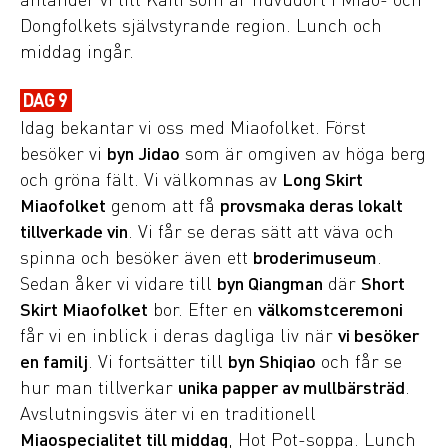
Dongfolkets självstyrande region. Lunch och
middag ingår.
DAG 9
Idag bekantar vi oss med Miaofolket. Först
besöker vi
byn Jidao
som är omgiven av höga berg
och gröna fält. Vi välkomnas av
Long Skirt
Miaofolket
genom att få
provsmaka deras lokalt
tillverkade vin
. Vi får se deras sätt att väva och
spinna och besöker även ett
broderimuseum
.
Sedan åker vi vidare till
byn Qiangman
där
Short
Skirt Miaofolket
bor. Efter en
välkomstceremoni
får vi en inblick i deras dagliga liv när
vi besöker
en familj
. Vi fortsätter till
byn Shiqiao
och får se
hur man tillverkar
unika papper av mullbärsträd
.
Avslutningsvis äter vi en traditionell
Miaospecialitet till middag
, Hot Pot-soppa. Lunch