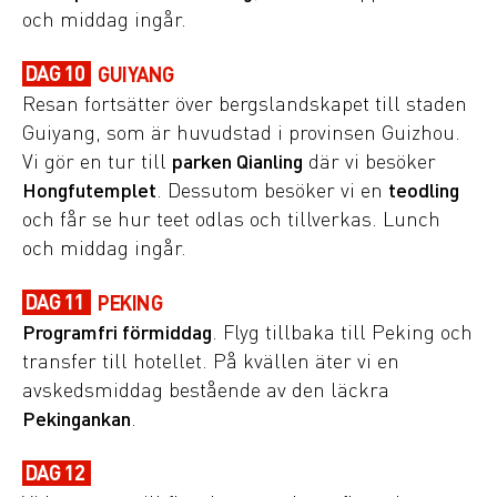
och middag ingår.
DAG 10
GUIYANG
Resan fortsätter över bergslandskapet till staden
Guiyang, som är huvudstad i provinsen Guizhou.
Vi gör en tur till
parken Qianling
där vi besöker
Hongfutemplet
. Dessutom besöker vi en
teodling
och får se hur teet odlas och tillverkas. Lunch
och middag ingår.
DAG 11
PEKING
Programfri förmiddag
. Flyg tillbaka till Peking och
transfer till hotellet. På kvällen äter vi en
avskedsmiddag bestående av den läckra
Pekingankan
.
DAG 12