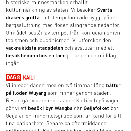
historiska minnesmärken erhållit
kulturmärkning av staten. Vi besöker
Svarta
drakens grotta
– ett tempelområde byggt på en
bergssluttning med floden slingrande nedanför.
Området består av tempel från konfucianismen,
taoismen och buddhismen. Vi utforskar den
vackra äldsta stadsdelen
och avslutar med ett
besök hemma hos en familj
. Lunch och middag
ingår.
DAG 8
KAILI
Vi inleder dagen med en två timmar lång
båttur
på floden Wuyang
som rinner genom staden.
Resan går vidare mot staden Kaili och på vägen
gör vi ett
besök i byn Wangba
där
Geijafolket
bor.
Geija är en minoritetsgrupp som är känd för sitt
fina batikarbete. Senare på eftermiddagen
anländer vi till Kaili som är huvudort i Miao- och