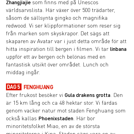
Zhangjiajie
som finns med på Unescos
världsarvslista. Här växer över 500 trädarter,
såsom de sällsynta gingko och magnifika
redwood. Vi ser klippformationer som reser sig
från marken som skyskrapor. Det sägs att
skaparen av Avatar var i just detta område för att
hitta inspiration till bergen i filmen. Vi tar
linbana
uppför ett av bergen och belönas med en
fantastisk utsikt över området. Lunch och
middag ingår.
DAG 5
FENGHUANG
Efter frukost besöker vi
Gula drakens grotta
. Den
är 15 km lång och ca 48 hektar stor. Vi färdas
genom vacker natur mot staden Fenghuang som
också kallas
Phoenixstaden
. Här bor
minoritetsfolket Miao, en av de största
minoriteterna i Kina. Staden sägs vara en av