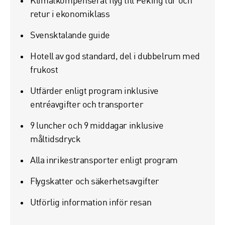
Klimatkompenserat flyg till Peking tur och
retur i ekonomiklass
Svensktalande guide
Epost*
Hotell av god standard, del i dubbelrum med
frukost
Reseinformation
Utfärder enligt program inklusive
Resa
entréavgifter och transporter
9 luncher och 9 middagar inklusive
Önskad reseperiod
måltidsdryck
Alla inrikestransporter enligt program
Antal resenärer
Flygskatter och säkerhetsavgifter
Utförlig information inför resan
Övrig information