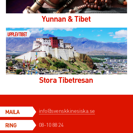
Yunnan & Tibet
UPPLEV TIBET
Stora Tibetresan
info@svenskkinesiska.se
MAILA
08-10 88 24
RING