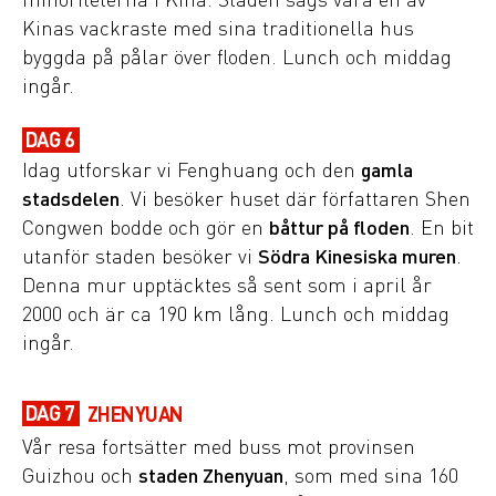
Kinas vackraste med sina traditionella hus
byggda på pålar över floden. Lunch och middag
ingår.
DAG 6
Idag utforskar vi Fenghuang och den
gamla
stadsdelen
. Vi besöker huset där författaren Shen
Congwen bodde och gör en
båttur på floden
. En bit
utanför staden besöker vi
Södra Kinesiska muren
.
Denna mur upptäcktes så sent som i april år
2000 och är ca 190 km lång. Lunch och middag
ingår.
DAG 7
ZHENYUAN
Vår resa fortsätter med buss mot provinsen
Guizhou och
staden Zhenyuan
, som med sina 160