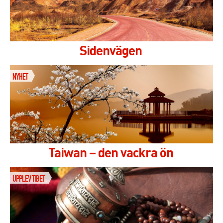
Sidenvägen
NYHET
Taiwan – den vackra ön
UPPLEV TIBET