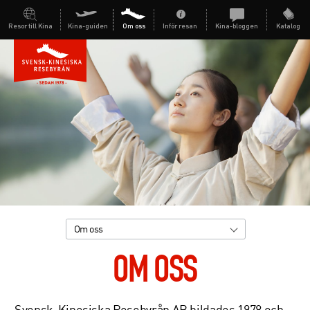
Resor till Kina
Kina-guiden
Om oss
Inför resan
Kina-bloggen
Katalog
Om oss
OM OSS
Svensk-Kinesiska Resebyrån AB bildades 1978 och