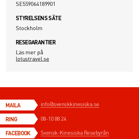
SE559064189901
STYRELSENS SÄTE
Stockholm
RESEGARANTIER
Läs mer på
lotustravel.se
info@svenskkinesiska.se
MAILA
08-10 88 24
RING
Svensk-Kinesiska Resebyrån
FACEBOOK