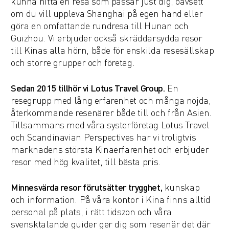
kunna hitta en resa som passar just dig, oavsett
om du vill uppleva Shanghai på egen hand eller
göra en omfattande rundresa till Hunan och
Guizhou. Vi erbjuder också skräddarsydda resor
till Kinas alla hörn, både för enskilda resesällskap
och större grupper och företag.
Sedan 2015 tillhör vi Lotus Travel Group.
En
resegrupp med lång erfarenhet och många nöjda,
återkommande resenärer både till och från Asien.
Tillsammans med våra systerföretag Lotus Travel
och Scandinavian Perspectives har vi troligtvis
marknadens största Kinaerfarenhet och erbjuder
resor med hög kvalitet, till bästa pris.
Minnesvärda resor förutsätter trygghet,
kunskap
och information. På våra kontor i Kina finns alltid
personal på plats, i rätt tidszon och våra
svensktalande guider ger dig som resenär det där