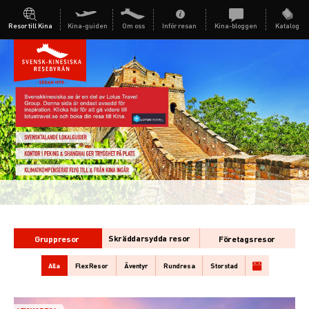
Resor till Kina
Kina-guiden
Om oss
Inför resan
Kina-bloggen
Katalog
Skräddarsydda resor
Gruppresor
Företagsresor
Alla
Flex Resor
Äventyr
Rundresa
Storstad