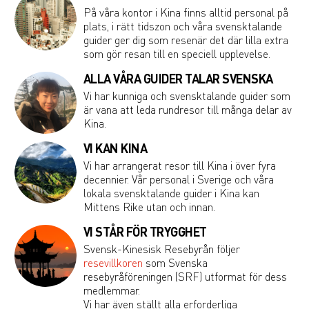
På våra kontor i Kina finns alltid personal på
plats, i rätt tidszon och våra svensktalande
guider ger dig som resenär det där lilla extra
som gör resan till en speciell upplevelse.
ALLA VÅRA GUIDER TALAR SVENSKA
Vi har kunniga och svensktalande guider som
är vana att leda rundresor till många delar av
Kina.
VI KAN KINA
Vi har arrangerat resor till Kina i över fyra
decennier. Vår personal i Sverige och våra
lokala svensktalande guider i Kina kan
Mittens Rike utan och innan.
VI STÅR FÖR TRYGGHET
Svensk-Kinesisk Resebyrån följer
resevillkoren
som Svenska
resebyråföreningen (SRF) utformat för dess
medlemmar.
Vi har även ställt alla erforderliga