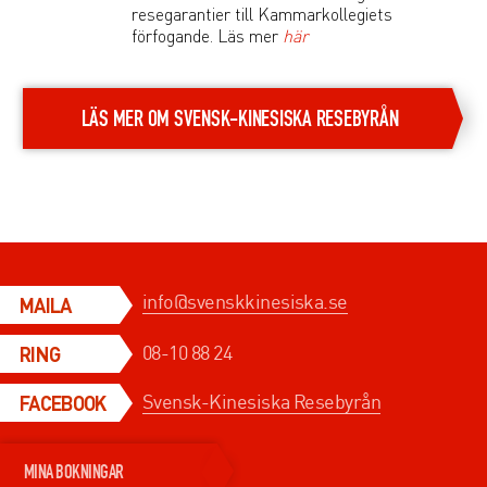
resegarantier till Kammarkollegiets
förfogande. Läs mer
här
LÄS MER OM SVENSK-KINESISKA RESEBYRÅN
info@svenskkinesiska.se
MAILA
08-10 88 24
RING
Svensk-Kinesiska Resebyrån
FACEBOOK
MINA BOKNINGAR