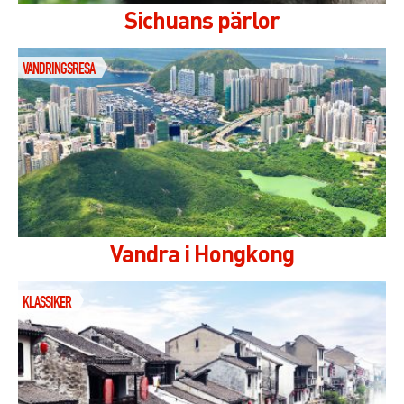
Sichuans pärlor
VANDRINGSRESA
Vandra i Hongkong
KLASSIKER