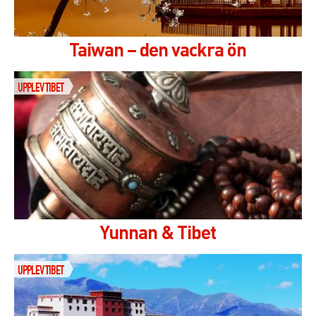
Taiwan – den vackra ön
UPPLEV TIBET
Yunnan & Tibet
UPPLEV TIBET