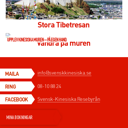
Stora Tibetresan
UPPLEV KINESISKA MUREN – PÅ EGEN HAND
Vandra på muren
info@svenskkinesiska.se
MAILA
08-10 88 24
RING
Svensk-Kinesiska Resebyrån
FACEBOOK
MINA BOKNINGAR