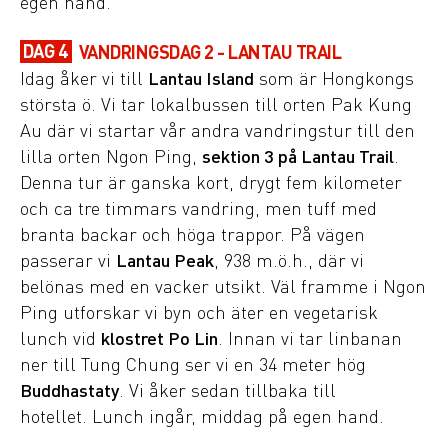
egen hand.
DAG 4
VANDRINGSDAG 2 - LANTAU TRAIL
Idag åker vi till
Lantau Island
som är Hongkongs
största ö. Vi tar lokalbussen till orten Pak Kung
Au där vi startar vår andra vandringstur till den
lilla orten Ngon Ping,
sektion 3 på Lantau Trail
.
Denna tur är ganska kort, drygt fem kilometer
och ca tre timmars vandring, men tuff med
branta backar och höga trappor. På vägen
passerar vi
Lantau Peak
, 938 m.ö.h., där vi
belönas med en vacker utsikt. Väl framme i Ngon
Ping utforskar vi byn och äter en vegetarisk
lunch vid
klostret Po Lin
. Innan vi tar linbanan
ner till Tung Chung ser vi en 34 meter hög
Buddhastaty
. Vi åker sedan tillbaka till
hotellet. Lunch ingår, middag på egen hand.