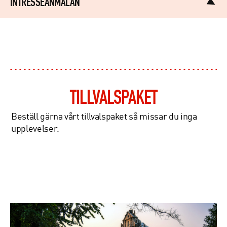
INTRESSEANMÄLAN
Förnamn*
Efternamn*
TILLVALSPAKET
Tel*
Beställ gärna vårt tillvalspaket så missar du inga
upplevelser.
Epost*
Reseinformation
Resa