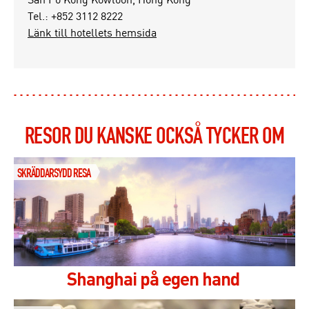
Tel.: +852 3112 8222
Länk till hotellets hemsida
RESOR DU KANSKE OCKSÅ TYCKER OM
SKRÄDDARSYDD RESA
Shanghai på egen hand