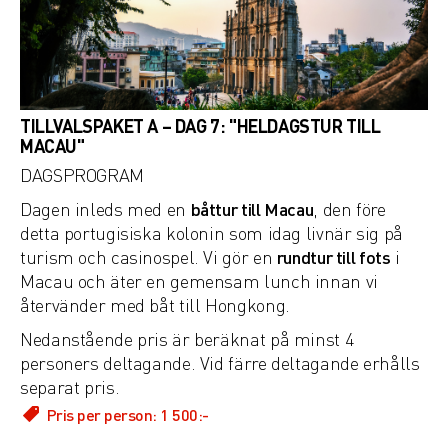
Önskad reseperiod
Antal resenärer
TILLVALSPAKET A – DAG 7: "HELDAGSTUR TILL
MACAU"
DAGSPROGRAM
Övrig information
Dagen inleds med en
båttur till Macau
, den före
detta portugisiska kolonin som idag livnär sig på
turism och casinospel. Vi gör en
rundtur till fots
i
Macau och äter en gemensam lunch innan vi
återvänder med båt till Hongkong.
Nedanstående pris är beräknat på minst 4
personers deltagande. Vid färre deltagande erhålls
separat pris.
Pris per person: 1 500:-