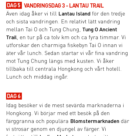
DAG 5
VANDRINGSDAG 3 - LANTAU TRAIL
Även idag åker vi till
Lantau Island
för den tredje
och sista vandringen. En relativt lätt vandring
mellan Tai O och Tung Chung,
Tung O Ancient
Trail
, en tur på ca tolv km och ca fyra timmar. Vi
utforskar den charmiga fiskebyn Tai O innan vi
äter vår lunch. Sedan startar vi vår fina vandring
mot Tung Chung längs med kusten. Vi åker
tillbaka till centrala Hongkong och vårt hotell.
Lunch och middag ingår.
DAG 6
Idag besöker vi de mest sevärda marknaderna i
Hongkong. Vi börjar med ett besök på den
färggranna och populära
Blomstermarknaden
där
vi strosar genom en djungel av färger. Vi