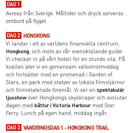
DAG 1
Avresa från Sverige. Måltider och dryck serveras
ombord på flyget.
DAG 2
HONGKONG
Vi landar i ett av världens finansiella centrum,
Hongkong
, och möts av vår svensktalande guide.
Vi checkar in på vårt hotell för en stunds vila. På
kvällen äter vi en gemensam välkomstmiddag
och fortsätter med en promenad i Garden of
Stars, en park med statyer av lokala filmstjärnor
och filmrelaterade föremål. Vi ser en
spektakulär
ljusshow
över Hongkongs skyskrapor och avslutar
dagen med
båttur i Victoria Harbour
med Star
Ferry. Lunch på egen hand, middag ingår.
DAG 3
VANDRINGSDAG 1 - HONGKONG TRAIL