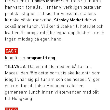
fortsätter till
Ladies Market
som trots sitt namn
har varor för alla. Här får vi verkligen testa vår
prutskicklighet! Till sist tar vi oss till stadens
kanske bästa marknad,
Stanley Market
där vi
också äter lunch. Vi åker tillbaka till hotellet och
kvällen är programfri för egna upptäckter. Lunch
ingår, middag på egen hand.
DAG 7
Idag är en
programfri dag
.
TILLVAL A
: Dagen inleds med en båttur till
Macau, den före detta portugisiska kolonin som
idag livnär sig på turism och casinospel. Vi gör
en rundtur till fots i Macau och äter en
gemensam lunch innan vi återvänder med båt
till Hongkong