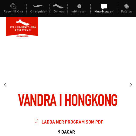
Resor till Kina
Kina-guiden
Om oss
Inför resan
Kina-bloggen
Katalog
VANDRA I HONGKONG
LADDA NER PROGRAM SOM PDF
9 DAGAR