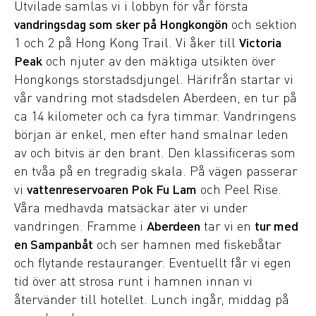
Utvilade samlas vi i lobbyn för vår första
vandringsdag som sker på Hongkongön
och sektion
1 och 2 på Hong Kong Trail. Vi åker till
Victoria
Peak
och njuter av den mäktiga utsikten över
Hongkongs storstadsdjungel. Härifrån startar vi
vår vandring mot stadsdelen Aberdeen, en tur på
ca 14 kilometer och ca fyra timmar. Vandringens
början är enkel, men efter hand smalnar leden
av och bitvis är den brant. Den klassificeras som
en tvåa på en tregradig skala. På vägen passerar
vi
vattenreservoaren Pok Fu Lam
och Peel Rise.
Våra medhavda matsäckar äter vi under
vandringen. Framme i
Aberdeen
tar vi en
tur med
en Sampanbåt
och ser hamnen med fiskebåtar
och flytande restauranger. Eventuellt får vi egen
tid över att strosa runt i hamnen innan vi
återvänder till hotellet. Lunch ingår, middag på