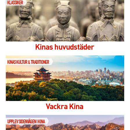
KLASSIKER
Kinas huvudstäder
KINAS KULTUR & TRADITIONER
Vackra Kina
UPPLEV SIDENVÄGEN I KINA